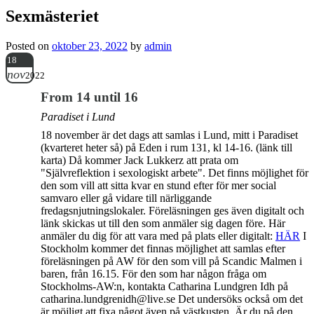
Sexmästeriet
Posted on
oktober 23, 2022
by
admin
18
nov
2022
From 14 until 16
Paradiset i Lund
18 november är det dags att samlas i Lund, mitt i Paradiset
(kvarteret heter så) på Eden i rum 131, kl 14-16. (länk till
karta) Då kommer Jack Lukkerz att prata om
"Självreflektion i sexologiskt arbete". Det finns möjlighet för
den som vill att sitta kvar en stund efter för mer social
samvaro eller gå vidare till närliggande
fredagsnjutningslokaler. Föreläsningen ges även digitalt och
länk skickas ut till den som anmäler sig dagen före. Här
anmäler du dig för att vara med på plats eller digitalt:
HÄR
I
Stockholm kommer det finnas möjlighet att samlas efter
föreläsningen på AW för den som vill på Scandic Malmen i
baren, från 16.15. För den som har någon fråga om
Stockholms-AW:n, kontakta Catharina Lundgren Idh på
catharina.lundgrenidh@live.se Det undersöks också om det
är möjligt att fixa något även på västkusten. Är du på den