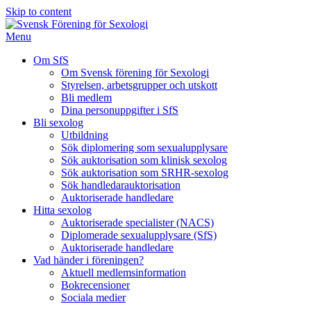
Skip to content
Menu
Om SfS
Om Svensk förening för Sexologi
Styrelsen, arbetsgrupper och utskott
Bli medlem
Dina personuppgifter i SfS
Bli sexolog
Utbildning
Sök diplomering som sexualupplysare
Sök auktorisation som klinisk sexolog
Sök auktorisation som SRHR-sexolog
Sök handledarauktorisation
Auktoriserade handledare
Hitta sexolog
Auktoriserade specialister (NACS)
Diplomerade sexualupplysare (SfS)
Auktoriserade handledare
Vad händer i föreningen?
Aktuell medlemsinformation
Bokrecensioner
Sociala medier