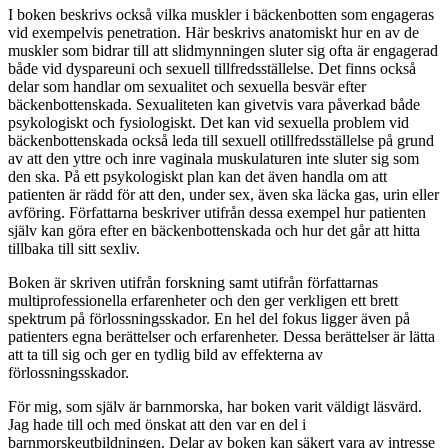
I boken beskrivs också vilka muskler i bäckenbotten som engageras
vid exempelvis penetration. Här beskrivs anatomiskt hur en av de
muskler som bidrar till att slidmynningen sluter sig ofta är engagerad
både vid dyspareuni och sexuell tillfredsställelse. Det finns också
delar som handlar om sexualitet och sexuella besvär efter
bäckenbottenskada. Sexualiteten kan givetvis vara påverkad både
psykologiskt och fysiologiskt. Det kan vid sexuella problem vid
bäckenbottenskada också leda till sexuell otillfredsställelse på grund
av att den yttre och inre vaginala muskulaturen inte sluter sig som
den ska. På ett psykologiskt plan kan det även handla om att
patienten är rädd för att den, under sex, även ska läcka gas, urin eller
avföring. Författarna beskriver utifrån dessa exempel hur patienten
själv kan göra efter en bäckenbottenskada och hur det går att hitta
tillbaka till sitt sexliv.
Boken är skriven utifrån forskning samt utifrån författarnas
multiprofessionella erfarenheter och den ger verkligen ett brett
spektrum på förlossningsskador. En hel del fokus ligger även på
patienters egna berättelser och erfarenheter. Dessa berättelser är lätta
att ta till sig och ger en tydlig bild av effekterna av
förlossningsskador.
För mig, som själv är barnmorska, har boken varit väldigt läsvärd.
Jag hade till och med önskat att den var en del i
barnmorskeutbildningen. Delar av boken kan säkert vara av intresse