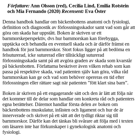
Författare:
Ann Olsson (red), Cecilia Lind, Emilia Rotstein
och Mia Fernando (2020)
Recensent:
Eva Öster
Denna handbok handlar om bäckenbottens anatomi och fysiologi,
definition och diagnostik av förlossningsskador samt vad som går att
göra om skada har uppstått. Boken är skriven ur ett
barnmorskeperspektiv, dvs hur barnmorskan kan förebygga,
upptäcka och behandla en eventuell skada och är därför främst en
handbok för just barnmorskor. Stort fokus ligger på att bedöma en
felsuturerad, icke suturerad eller tillräckligt suturerad
förlossningsskada samt på att avgöra graden av skada som kvarstår
på bäckenbotten. Författarna beskriver även vilken rehab som kan
passa på respektive skada, vad patienten själv kan göra, vilka råd
barnmorskan kan ge och vad som behöver opereras en tid efter
förlossningen eller rättare sagt när patienten ”fött klart sina barn”.
Boken är skriven på ett engagerande sätt och den är lätt att följa när
det kommer till de delar som handlar om konkreta råd och patienters
egna berättelser. Däremot handlar första delen av boken om
bäckenbottens muskulatur, infästen och ligament och hur de är
innerverade och skrivet på ett sätt att det tydligt riktar sig till
barnmorskor. Därför kan det tänkas bli svårare att följa med i texten
om läsaren inte har förkunskaper i gynekologisk anatomi och
fysiologi.