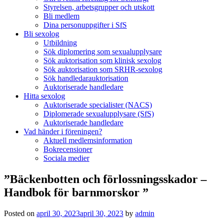
Styrelsen, arbetsgrupper och utskott
Bli medlem
Dina personuppgifter i SfS
Bli sexolog
Utbildning
Sök diplomering som sexualupplysare
Sök auktorisation som klinisk sexolog
Sök auktorisation som SRHR-sexolog
Sök handledarauktorisation
Auktoriserade handledare
Hitta sexolog
Auktoriserade specialister (NACS)
Diplomerade sexualupplysare (SfS)
Auktoriserade handledare
Vad händer i föreningen?
Aktuell medlemsinformation
Bokrecensioner
Sociala medier
”Bäckenbotten och förlossningsskador –
Handbok för barnmorskor ”
Posted on
april 30, 2023
april 30, 2023
by
admin